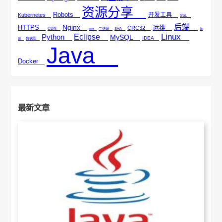
资源分享
Robots
开发工具
Kubernetes
SSL
后端
Nginx
HTTPS
运维
CRC32
CDN
二维码
SHA
邮件
前
Linux
Python
Eclipse
MySQL
IDEA
数据库
端
Java
Docker
最新文章