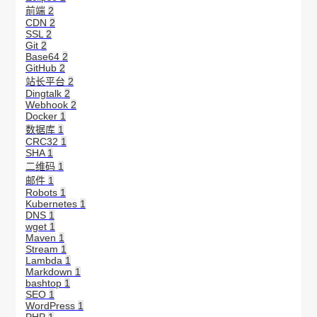
前端
2
CDN
2
SSL
2
Git
2
Base64
2
GitHub
2
站长平台
2
Dingtalk
2
Webhook
2
Docker
1
数据库
1
CRC32
1
SHA
1
二维码
1
邮件
1
Robots
1
Kubernetes
1
DNS
1
wget
1
Maven
1
Stream
1
Lambda
1
Markdown
1
bashtop
1
SEO
1
WordPress
1