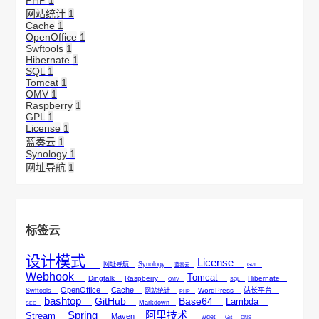
PHP
1
网站统计
1
Cache
1
OpenOffice
1
Swftools
1
Hibernate
1
SQL
1
Tomcat
1
OMV
1
Raspberry
1
GPL
1
License
1
蓝奏云
1
Synology
1
网址导航
1
标签云
设计模式
License
网址导航
Synology
蓝奏云
GPL
Webhook
Tomcat
Dingtalk
Raspberry
Hibernate
OMV
SQL
OpenOffice
Cache
WordPress
站长平台
Swftools
网站统计
PHP
bashtop
GitHub
Base64
Lambda
Markdown
SEO
Spring
阿里技术
Stream
Maven
wget
Git
DNS