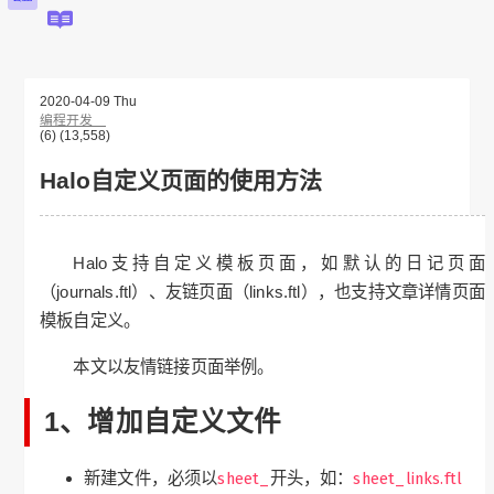
首页
资讯
编程
归档
图库
链接
LINKS
关于
其他
资源分享
开发工具
下载中心
必应壁纸
私有网盘
2020-04-09 Thu
静态资源站
编程开发
(6)
(13,558)
Halo自定义页面的使用方法
Halo支持自定义模板页面，如默认的日记页面
（journals.ftl）、友链页面（links.ftl），也支持文章详情页面
模板自定义。
本文以友情链接页面举例。
1、增加自定义文件
新建文件，必须以
sheet_
开头，如：
sheet_links.ftl