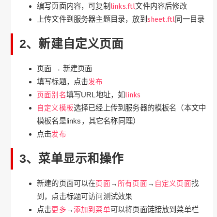
编写页面内容，可复制
links.ftl
文件内容后修改
上传文件到服务器主题目录，放到
sheet.ftl
同一目录
2、新建自定义页面
页面 → 新建页面
填写标题，点击
发布
页面别名
填写URL地址，如
links
自定义模板
选择已经上传到服务器的模板名（本文中
模板名是links，其它名称同理）
点击
发布
3、菜单显示和操作
新建的页面可以在
页面
→
所有页面
→
自定义页面
找
到，点击标题可访问测试效果
点击
更多
→
添加到菜单
可以将页面链接放到菜单栏