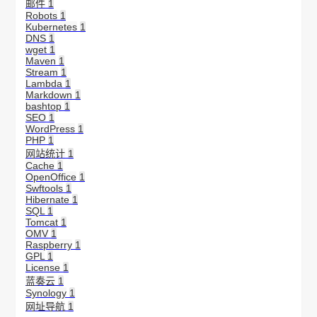
邮件
1
Robots
1
Kubernetes
1
DNS
1
wget
1
Maven
1
Stream
1
Lambda
1
Markdown
1
bashtop
1
SEO
1
WordPress
1
PHP
1
网站统计
1
Cache
1
OpenOffice
1
Swftools
1
Hibernate
1
SQL
1
Tomcat
1
OMV
1
Raspberry
1
GPL
1
License
1
蓝奏云
1
Synology
1
网址导航
1