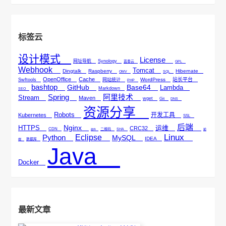
标签云
设计模式
License
网址导航
Synology
蓝奏云
GPL
Webhook
Tomcat
Dingtalk
Raspberry
Hibernate
OMV
SQL
OpenOffice
Cache
WordPress
站长平台
Swftools
网站统计
PHP
bashtop
GitHub
Base64
Lambda
Markdown
SEO
Spring
阿里技术
Stream
Maven
wget
Git
DNS
资源分享
Robots
开发工具
Kubernetes
SSL
后端
Nginx
HTTPS
运维
CRC32
CDN
二维码
SHA
邮件
前
Linux
Python
Eclipse
MySQL
IDEA
数据库
端
Java
Docker
最新文章