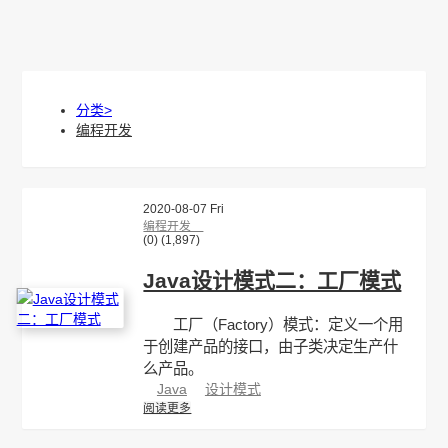
首页
资讯
编程
归档
图库
链接
LINKS
关于
其他
资源分享
开发工具
下载中心
必应壁纸
私有网盘
静态资源站
分类>
编程开发
2020-08-07 Fri
编程开发
(0)
(1,897)
Java设计模式二：工厂模式
工厂（Factory）模式：定义一个用
于创建产品的接口，由子类决定生产什
么产品。
Java
设计模式
阅读更多