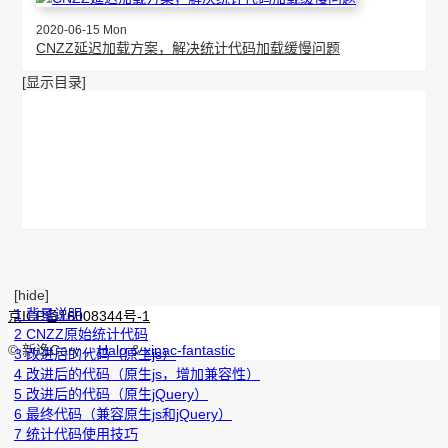
2020-06-15 Mon
CNZZ延迟加载方案，解决统计代码加载缓慢问题
[显示目录]
[hide]
1 背景说明
京ICP备16008344号-1
2 CNZZ原始统计代码
© 新逸Cary ，
Halo
&
xinac-fantastic
3 改进后的代码（原生js）
4 改进后的代码（原生js，增加兼容性）
5 改进后的代码（原生jQuery）
6 最终代码（兼容原生js和jQuery）
7 统计代码使用技巧