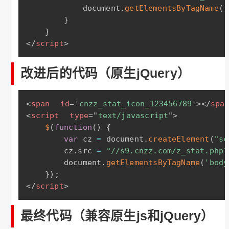
            document
.
getElementsByTagName
(
'
}
}
</
script
>
改进后的代码（原生jQuery）
<
span
id
=
'
cnzz_stat_icon_123456789
'
>
</
spa
<
script
type
=
"
text/javascript
"
>
$
(
function
(
)
{
var
 cz 
=
 document
.
createElement
(
"sc
        cz
.
src 
=
"//s9.cnzz.com/z_stat.php?
        document
.
getElementsByTagName
(
'body
}
)
;
</
script
>
最终代码（兼容原生js和jQuery）