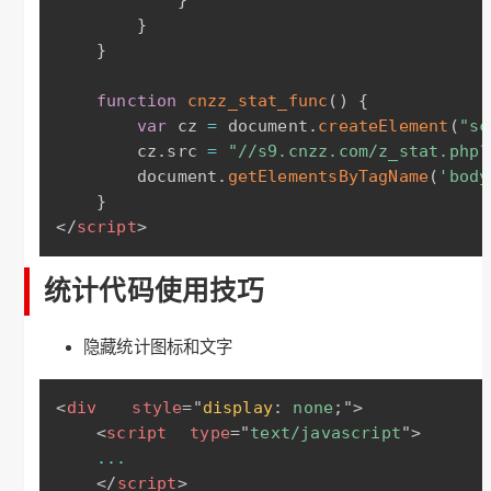
}
}
function
cnzz_stat_func
(
)
{
var
 cz 
=
 document
.
createElement
(
"sc
        cz
.
src 
=
"//s9.cnzz.com/z_stat.php?
        document
.
getElementsByTagName
(
'body
}
</
script
>
统计代码使用技巧
隐藏统计图标和文字
<
div
style
="
display
:
 none
;
"
>
<
script
type
=
"
text/javascript
"
>
...
</
script
>