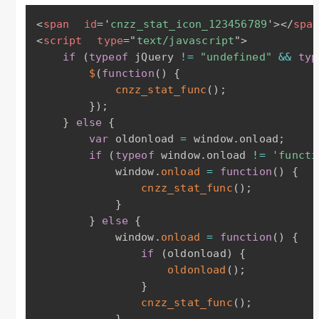
<
span
id
=
'
cnzz_stat_icon_123456789
'
>
</
spa
<
script
type
=
"
text/javascript
"
>
if
(
typeof
 jQuery 
!=
"undefined"
&&
typ
$
(
function
(
)
{
cnzz_stat_func
(
)
;
}
)
;
}
else
{
var
 oldonload 
=
 window
.
onload
;
if
(
typeof
 window
.
onload 
!=
'functi
            window
.
onload
=
function
(
)
{
cnzz_stat_func
(
)
;
}
}
else
{
            window
.
onload
=
function
(
)
{
if
(
oldonload
)
{
oldonload
(
)
;
}
cnzz_stat_func
(
)
;
}