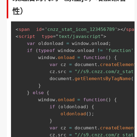
性）
<
span
id
=
'
cnzz_stat_icon_123456789
'
>
</
spa
<
script
type
=
"
text/javascript
"
>
var
 oldonload 
=
 window
.
onload
;
if
(
typeof
 window
.
onload 
!=
'function'
)
        window
.
onload
=
function
(
)
{
var
 cz 
=
 document
.
createElement
            cz
.
src 
=
"//s9.cnzz.com/z_stat.
            document
.
getElementsByTagName
(
'
}
}
else
{
        window
.
onload
=
function
(
)
{
if
(
oldonload
)
{
oldonload
(
)
;
}
var
 cz 
=
 document
.
createElement
            cz
.
src 
=
"//s9.cnzz.com/z_stat.