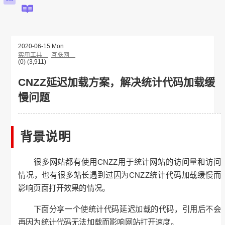
首页
资讯
编程
归档
图库
链接
LINKS
关于
其他
资源分享
开发工具
下载中心
必应壁纸
私有网盘
2020-06-15 Mon
静态资源站
实用工具
互联网
(0)
(3,911)
CNZZ延迟加载方案，解决统计代码加载缓
慢问题
背景说明
很多网站都有使用CNZZ用于统计网站的访问量和访问
情况，也有很多站长遇到过因为CNZZ统计代码加载缓慢而
影响页面打开效果的情况。
下面分享一个使统计代码延迟加载的代码，引用后不会
再因为统计代码无法加载而影响网站打开速度。