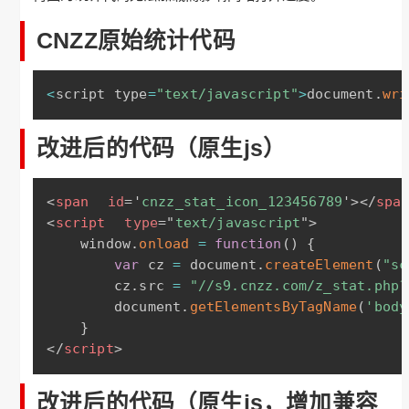
CNZZ原始统计代码
<
script type
=
"text/javascript"
>
document
.
wri
改进后的代码（原生js）
<
span
id
=
'
cnzz_stat_icon_123456789
'
>
</
spa
<
script
type
=
"
text/javascript
"
>
    window
.
onload
=
function
(
)
{
var
 cz 
=
 document
.
createElement
(
"sc
        cz
.
src 
=
"//s9.cnzz.com/z_stat.php?
        document
.
getElementsByTagName
(
'body
}
</
script
>
改进后的代码（原生js，增加兼容