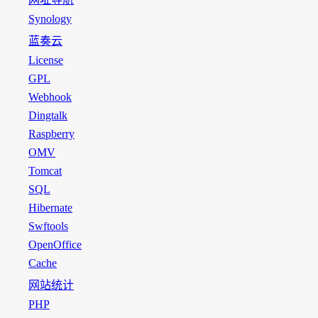
Synology
蓝奏云
License
GPL
Webhook
Dingtalk
Raspberry
OMV
Tomcat
SQL
Hibernate
Swftools
OpenOffice
Cache
网站统计
PHP