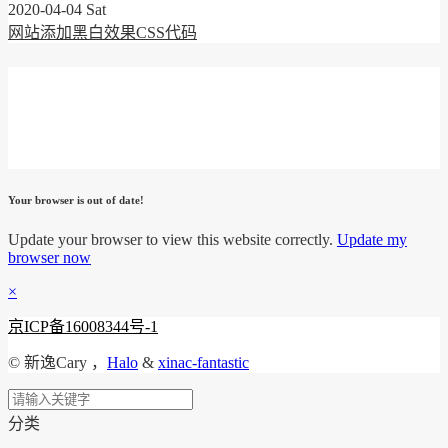
2020-04-04 Sat
网站添加黑白效果CSS代码
Your browser is out of date!
Update your browser to view this website correctly.
Update my
browser now
×
京ICP备16008344号-1
© 新逸Cary ，
Halo
&
xinac-fantastic
分类