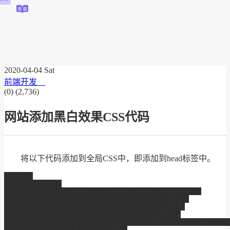
首页
资讯
编程
归档
图库
链接
LINKS
关于
其他
资源分享
开发工具
下载中心
必应壁纸
私有网盘
静态资源
站
2020-04-04 Sat
前端开发
(0)
(2,736)
网站添加黑白效果CSS代码
将以下代码添加到全局CSS中，即添加到head标签中。
<style>

	html {

		-webkit-filter: grayscale(100%);

		-moz-filter: grayscale(100%);

		-ms-filter: grayscale(100%);

		-o-filter: grayscale(100%);

		filter: progid:DXImageTransform.Microsoft.BasicImage(grayscale=1);

		_filter: none;
