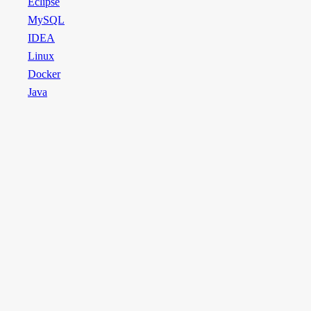
Eclipse
MySQL
IDEA
Linux
Docker
Java