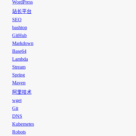
WordPress
站长平台
SEO
bashtop
GitHub
Markdown
Base64
Lambda
Stream
Spring
Maven
阿里技术
wget
Git
DNS
Kubernetes
Robots