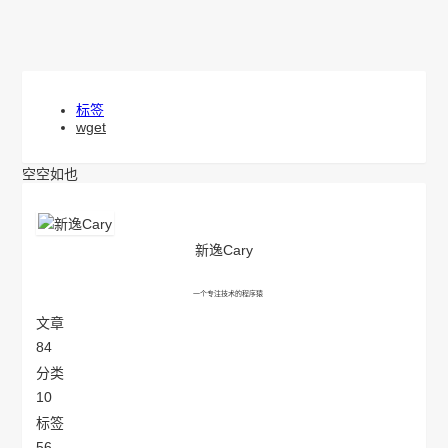
首页
资讯
编程
归档
图库
链接
LINKS
关于
其他
资源分享
开发工具
下载中心
必应壁纸
私有网盘
静态资源站
标签
wget
空空如也
新逸Cary
一个专注技术的程序猿
文章
84
分类
10
标签
56