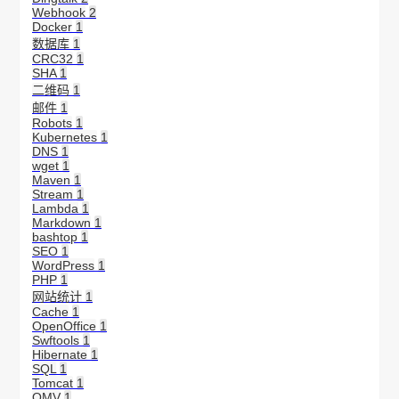
Webhook
2
Docker
1
数据库
1
CRC32
1
SHA
1
二维码
1
邮件
1
Robots
1
Kubernetes
1
DNS
1
wget
1
Maven
1
Stream
1
Lambda
1
Markdown
1
bashtop
1
SEO
1
WordPress
1
PHP
1
网站统计
1
Cache
1
OpenOffice
1
Swftools
1
Hibernate
1
SQL
1
Tomcat
1
OMV
1