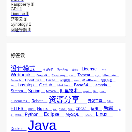
Raspberry
1
GPL
1
License
1
蓝奏云
1
Synology
1
网址导航
1
标签云
设计模式
License
网址导航
Synology
蓝奏云
GPL
Webhook
Tomcat
Dingtalk
Raspberry
Hibernate
OMV
SQL
OpenOffice
Cache
WordPress
站长平台
Swftools
网站统计
PHP
bashtop
GitHub
Base64
Lambda
Markdown
SEO
Spring
阿里技术
Stream
Maven
wget
Git
DNS
资源分享
Robots
开发工具
Kubernetes
SSL
后端
Nginx
HTTPS
运维
CRC32
CDN
二维码
SHA
邮件
前
Linux
Python
Eclipse
MySQL
IDEA
数据库
端
Java
Docker