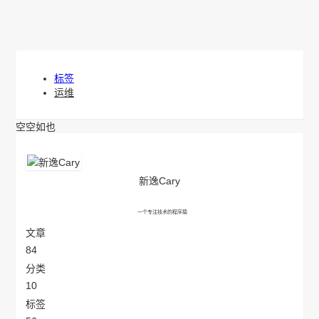
首页
资讯
编程
归档
图库
链接
LINKS
关于
其他
资源分享
开发工具
下载中心
必应壁纸
私有网盘
静态资源站
标签
运维
空空如也
新逸Cary
一个专注技术的程序猿
文章
84
分类
10
标签