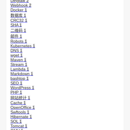
Dingtalk
2
Webhook
2
Docker
1
数据库
1
CRC32
1
SHA
1
二维码
1
邮件
1
Robots
1
Kubernetes
1
DNS
1
wget
1
Maven
1
Stream
1
Lambda
1
Markdown
1
bashtop
1
SEO
1
WordPress
1
PHP
1
网站统计
1
Cache
1
OpenOffice
1
Swftools
1
Hibernate
1
SQL
1
Tomcat
1