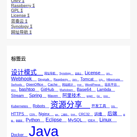
OMV
1
Raspberry
1
GPL
1
License
1
蓝奏云
1
Synology
1
网址导航
1
标签云
设计模式
License
网址导航
Synology
蓝奏云
GPL
Webhook
Tomcat
Dingtalk
Raspberry
Hibernate
OMV
SQL
OpenOffice
Cache
WordPress
站长平台
Swftools
网站统计
PHP
bashtop
GitHub
Base64
Lambda
Markdown
SEO
Spring
阿里技术
Stream
Maven
wget
Git
DNS
资源分享
Robots
开发工具
Kubernetes
SSL
后端
Nginx
HTTPS
运维
CRC32
CDN
二维码
SHA
邮件
前
Linux
Python
Eclipse
MySQL
IDEA
数据库
端
Java
Docker