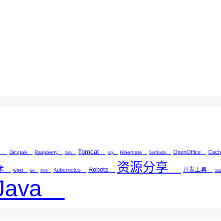
ok
Tomcat
OpenOffice
Cac
Dingtalk
Raspberry
Hibernate
Swftools
OMV
SQL
资源分享
技术
Robots
开发工具
Kubernetes
wget
Git
S
DNS
Java