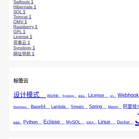
Swftools
1
Hibernate
1
SQL
1
Tomcat
1
OMV
1
Raspberry
1
GPL
1
License
1
蓝奏云
1
Synology
1
网址导航
1
标签云
设计模式
License
Webho
网址导航
Synology
蓝奏云
GPL
Spring
阿里
Base64
Lambda
Stream
Maven
Markdown
Linux
Python
Eclipse
MySQL
Docker
IDEA
数据库