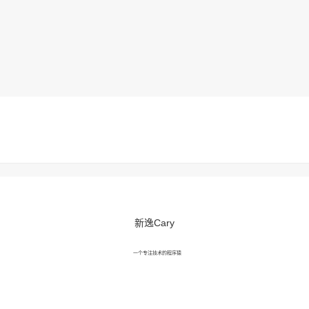
态资源站
新逸Cary
一个专注技术的程序猿