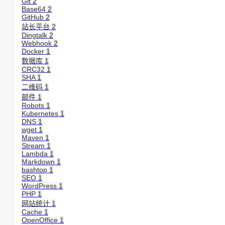
Git
2
Base64
2
GitHub
2
站长平台
2
Dingtalk
2
Webhook
2
Docker
1
数据库
1
CRC32
1
SHA
1
二维码
1
邮件
1
Robots
1
Kubernetes
1
DNS
1
wget
1
Maven
1
Stream
1
Lambda
1
Markdown
1
bashtop
1
SEO
1
WordPress
1
PHP
1
网站统计
1
Cache
1
OpenOffice
1