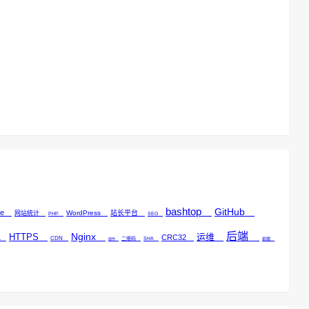
bashtop
GitHub
he
WordPress
站长平台
网站统计
PHP
SEO
后端
Nginx
HTTPS
运维
CRC32
SL
CDN
二维码
SHA
邮件
前端