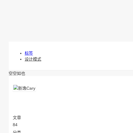
首页
资讯
编程
归档
图库
链接
LINKS
关于
其他
资源分享
开发工具
下载中心
必应壁纸
私有网盘
静
标签
设计模式
空空如也
文章
84
分类